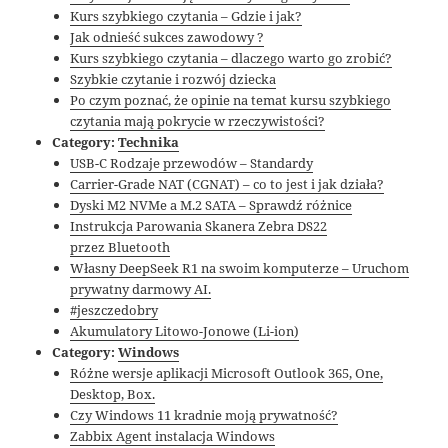
Kurs szybkiego czytania – Gdzie i jak?
Jak odnieść sukces zawodowy ?
Kurs szybkiego czytania – dlaczego warto go zrobić?
Szybkie czytanie i rozwój dziecka
Po czym poznać, że opinie na temat kursu szybkiego
czytania mają pokrycie w rzeczywistości?
Category:
Technika
USB-C Rodzaje przewodów – Standardy
Carrier-Grade NAT (CGNAT) – co to jest i jak działa?
Dyski M2 NVMe a M.2 SATA – Sprawdź różnice
Instrukcja Parowania Skanera Zebra DS22
przez Bluetooth
Własny DeepSeek R1 na swoim komputerze – Uruchom
prywatny darmowy AI.
#jeszczedobry
Akumulatory Litowo-Jonowe (Li-ion)
Category:
Windows
Różne wersje aplikacji Microsoft Outlook 365, One,
Desktop, Box.
Czy Windows 11 kradnie moją prywatność?
Zabbix Agent instalacja Windows