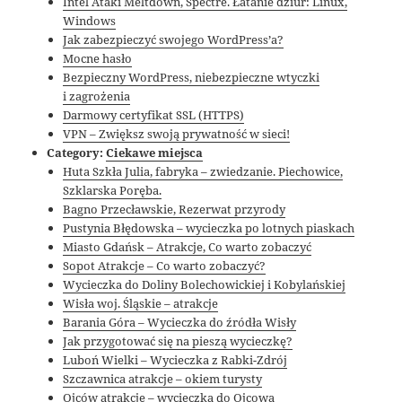
Intel Ataki Meltdown, Spectre. Łatanie dziur: Linux,
Windows
Jak zabezpieczyć swojego WordPress’a?
Mocne hasło
Bezpieczny WordPress, niebezpieczne wtyczki
i zagrożenia
Darmowy certyfikat SSL (HTTPS)
VPN – Zwiększ swoją prywatność w sieci!
Category:
Ciekawe miejsca
Huta Szkła Julia, fabryka – zwiedzanie. Piechowice,
Szklarska Poręba.
Bagno Przecławskie, Rezerwat przyrody
Pustynia Błędowska – wycieczka po lotnych piaskach
Miasto Gdańsk – Atrakcje, Co warto zobaczyć
Sopot Atrakcje – Co warto zobaczyć?
Wycieczka do Doliny Bolechowickiej i Kobylańskiej
Wisła woj. Śląskie – atrakcje
Barania Góra – Wycieczka do źródła Wisły
Jak przygotować się na pieszą wycieczkę?
Luboń Wielki – Wycieczka z Rabki-Zdrój
Szczawnica atrakcje – okiem turysty
Ojców atrakcje – wycieczka do Ojcowa