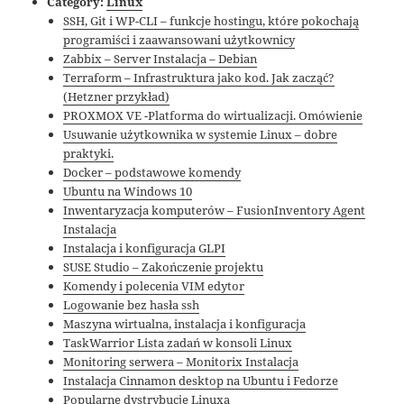
Category:
Linux
SSH, Git i WP-CLI – funkcje hostingu, które pokochają
programiści i zaawansowani użytkownicy
Zabbix – Server Instalacja – Debian
Terraform – Infrastruktura jako kod. Jak zacząć?
(Hetzner przykład)
PROXMOX VE -Platforma do wirtualizacji. Omówienie
Usuwanie użytkownika w systemie Linux – dobre
praktyki.
Docker – podstawowe komendy
Ubuntu na Windows 10
Inwentaryzacja komputerów – FusionInventory Agent
Instalacja
Instalacja i konfiguracja GLPI
SUSE Studio – Zakończenie projektu
Komendy i polecenia VIM edytor
Logowanie bez hasła ssh
Maszyna wirtualna, instalacja i konfiguracja
TaskWarrior Lista zadań w konsoli Linux
Monitoring serwera – Monitorix Instalacja
Instalacja Cinnamon desktop na Ubuntu i Fedorze
Popularne dystrybucje Linuxa