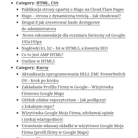
Category:
HTML, CSS
Publikacja strony opartej o Hugo na Cloud Flare Pages
Hugo – strona z dynamiczną treścią – Jak zbudować?
Drupal 8 jak zresetować hasło dostępowe
do administratora
Nowe rekomendacje dla rozmiaru favicony od Google:
192x192px
Nagłówki h1, h2 – h6 w HTML5, a kwestia SEO
Co to jest AMP HTML?
Outline w HTML5
Category:
Kursy
Aktualizacja oprogramowania DELL EMC PowerSwitch
OS – krok po kroku
Zakładanie Profilu Firmy w Google – Wizytówka
Firmowa Google Maps
GitHub zdalne repozytorium – Jak podłączyć
z lokalnym repo?
Wizytówka Google Moja Firma, zdobywaj opinie
i zyskaj wiarygodność
Ustawienie własnej okładki w wizytówce Google Moja
Firma (profil firmy w Google Maps)