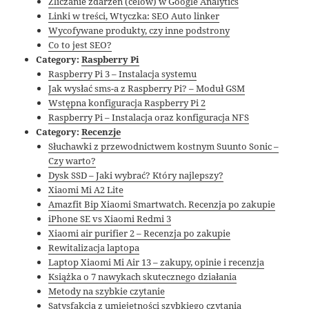
Zliczanie zdarzeń (celów) w Google Analytics
Linki w treści, Wtyczka: SEO Auto linker
Wycofywane produkty, czy inne podstrony
Co to jest SEO?
Category:
Raspberry Pi
Raspberry Pi 3 – Instalacja systemu
Jak wysłać sms-a z Raspberry Pi? – Moduł GSM
Wstępna konfiguracja Raspberry Pi 2
Raspberry Pi – Instalacja oraz konfiguracja NFS
Category:
Recenzje
Słuchawki z przewodnictwem kostnym Suunto Sonic –
Czy warto?
Dysk SSD – Jaki wybrać? Który najlepszy?
Xiaomi Mi A2 Lite
Amazfit Bip Xiaomi Smartwatch. Recenzja po zakupie
iPhone SE vs Xiaomi Redmi 3
Xiaomi air purifier 2 – Recenzja po zakupie
Rewitalizacja laptopa
Laptop Xiaomi Mi Air 13 – zakupy, opinie i recenzja
Książka o 7 nawykach skutecznego działania
Metody na szybkie czytanie
Satysfakcja z umiejętności szybkiego czytania