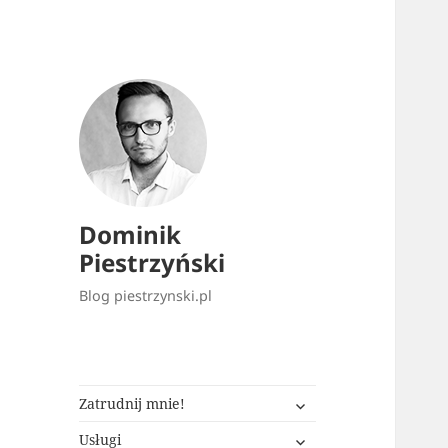
Dominik
Piestrzyński
Blog piestrzynski.pl
rozwiń
Zatrudnij mnie!
menu
rozwiń
potomne
Usługi