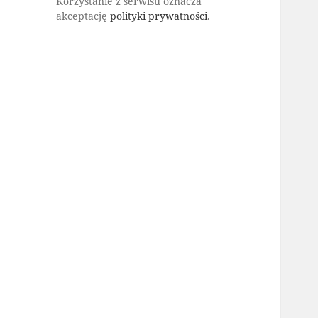
Korzystanie z serwisu oznacza
akceptację
polityki prywatności
.