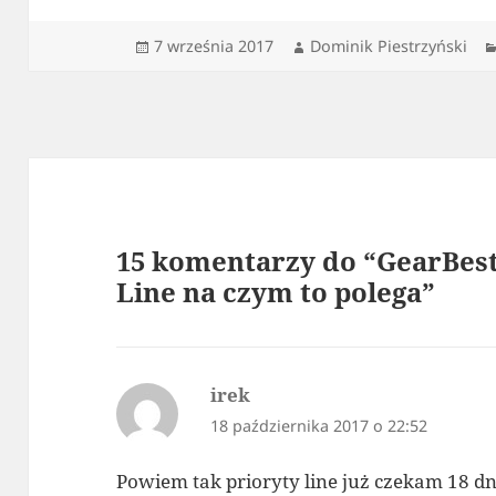
Data
Autor
7 września 2017
Dominik Piestrzyński
publikacji
15 komentarzy do “GearBest
Line na czym to polega”
irek
pisze:
18 października 2017 o 22:52
Powiem tak prioryty line już czekam 18 d