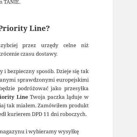
im TANIE.
Priority Line?
ybciej przez urzędy celne niż
krócenie czasu dostawy.
i bezpieczny sposób. Dzieje się tak
branymi sprawdzonymi europejskimi
będzie podróżować jako przesyłka
iority Line
Twoja paczka ląduje w
isiaj tak miałem. Zamówiłem produkt
edł kurierem DPD 11 dni roboczych.
o magazynu i wybieramy wysyłkę