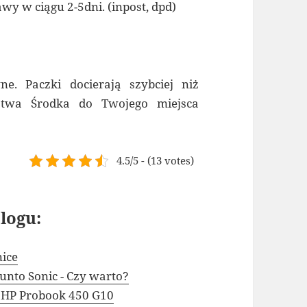
wy w ciągu 2-5dni. (inpost, dpd)
ne. Paczki docierają szybciej niż
stwa Środka do Twojego miejsca
4.5/5 - (13 votes)
logu:
nice
nto Sonic - Czy warto?
r HP Probook 450 G10