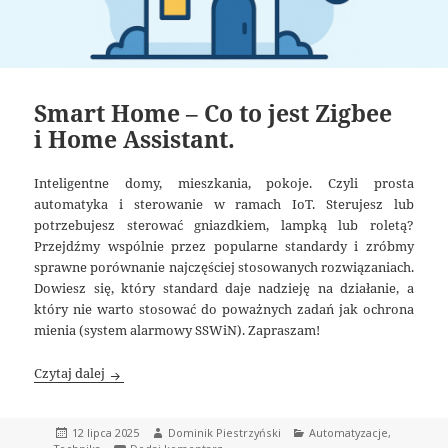
Smart Home – Co to jest Zigbee
i Home Assistant.
Inteligentne domy, mieszkania, pokoje. Czyli prosta
automatyka i sterowanie w ramach IoT. Sterujesz lub
potrzebujesz sterować gniazdkiem, lampką lub roletą?
Przejdźmy wspólnie przez popularne standardy i zróbmy
sprawne porównanie najczęściej stosowanych rozwiązaniach.
Dowiesz się, który standard daje nadzieję na działanie, a
który nie warto stosować do poważnych zadań jak ochrona
mienia (system alarmowy SSWiN). Zapraszam!
Smart Home – Co to jest Zigbee i Home Assistant.
Czytaj dalej
Data
Autor
Kategorie
12 lipca 2025
Dominik Piestrzyński
Automatyzacje
,