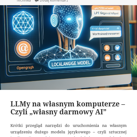
publikacji
do Smart Home – Co to jest Zigbee i Home
Technika
Dodaj komentarz
LLMy na własnym komputerze –
Czyli „własny darmowy AI”
Krótki przegląd narzędzi do uruchomienia na własnym
urządzeniu dużego modelu językowego – czyli sztucznej