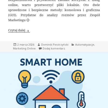
online, warto przetworzyć pliki lokalnie. Oto dwie
sprawdzone i bezpieczne metody: konsolowa i graficzna
(GUI). Przydatne do analizy rozmów przez Zespół
Marketingu 😉
Bezpieczna transkrypcja audio z użyciem Whisper – lok
Czytaj dalej
Data
Autor
Kategorie
2 marca 2026
Dominik Piestrzyński
Automatyzacje
,
publikacji
do Bezpieczna transkrypcja audio
Marketing Online
Dodaj komentarz