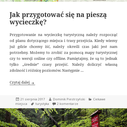
Jak przygotować się na pieszą
wycieczkę?
Przygotowanie na wycieczkę turystyczną należy rozpocząć
od planu dotyczącego miejsca i trasy przejścia. Kiedy wiemy
już gdzie chcemy iść, należy określi czas jaki jest nam
potrzebny. Możemy to zrobić za pomocą mapy turystycznej
czy to wersji online czy offline. Pamiętajmy, że są to jednak
tylko „średnie” czasy przejść. Należy doliczyć własną
zdolność i różnicę poziomów. Następnie …
Jak przygotować się na pieszą wycieczkę?
Czytaj dalej
Data
Autor
Kategorie
21 sierpnia 2017
Dominik Piestrzyński
Ciekawe
publikacji
Tagi
do Jak przygotować się na piesz
miejsca
turystyka
2 komentarze