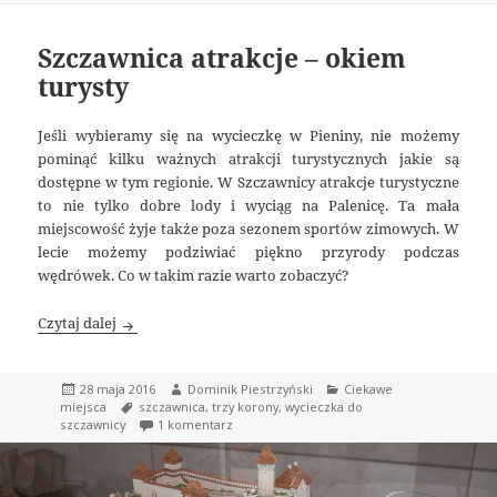
Szczawnica atrakcje – okiem
turysty
Jeśli wybieramy się na wycieczkę w Pieniny, nie możemy
pominąć kilku ważnych atrakcji turystycznych jakie są
dostępne w tym regionie. W Szczawnicy atrakcje turystyczne
to nie tylko dobre lody i wyciąg na Palenicę. Ta mała
miejscowość żyje także poza sezonem sportów zimowych. W
lecie możemy podziwiać piękno przyrody podczas
wędrówek. Co w takim razie warto zobaczyć?
Szczawnica atrakcje – okiem turysty
Czytaj dalej
Data
Autor
Kategorie
28 maja 2016
Dominik Piestrzyński
Ciekawe
publikacji
Tagi
miejsca
szczawnica
,
trzy korony
,
wycieczka do
do Szczawnica atrakcje – okiem turysty
szczawnicy
1 komentarz