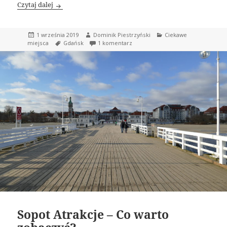
Miasto Gdańsk – Atrakcje, Co warto zobaczyć
Czytaj dalej
Data
Autor
Kategorie
1 września 2019
Dominik Piestrzyński
Ciekawe
publikacji
Tagi
do Miasto Gdańsk – Atrakcje, Co w
miejsca
Gdańsk
1 komentarz
Sopot Atrakcje – Co warto