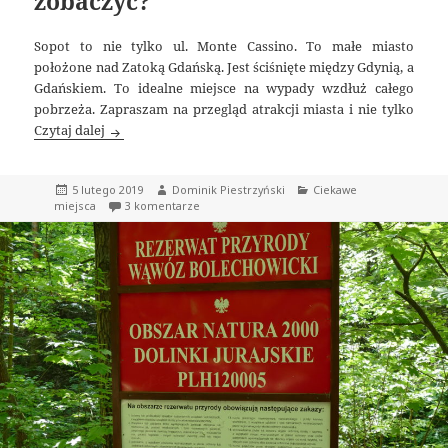
zobaczyć?
Sopot to nie tylko ul. Monte Cassino. To małe miasto
położone nad Zatoką Gdańską. Jest ściśnięte między Gdynią, a
Gdańskiem. To idealne miejsce na wypady wzdłuż całego
pobrzeża. Zapraszam na przegląd atrakcji miasta i nie tylko
Sopot Atrakcje – Co warto zobaczyć?
Czytaj dalej
Data
Autor
Kategorie
5 lutego 2019
Dominik Piestrzyński
Ciekawe
publikacji
do Sopot Atrakcje – Co warto zobaczyć?
miejsca
3 komentarze