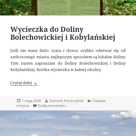
Wycieczka do Doliny
Bolechowickiej i Kobylańskiej
Jeśli nie masz dużo czasu i chcesz szybko oderwać się od
zatłoczonego miasta, najlepszym sposobem są lokalne doliny.
Tym razem zapraszam do Doliny Bolechowickiej i Doliny
Kobylańskiej. Krótka wycieczka w ładnej okolicy.
Wycieczka do Doliny Bolechowickiej i Kobylańskiej
Czytaj dalej
Data
Autor
Kategorie
1 maja 2018
Dominik Piestrzyński
Ciekawe
publikacji
do Wycieczka do Doliny Bolechowickiej i Ko
miejsca
Dodaj komentarz