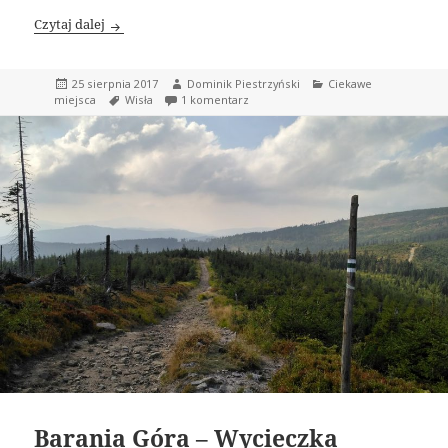
Wisła woj. Śląskie – atrakcje
Czytaj dalej
Data
Autor
Kategorie
25 sierpnia 2017
Dominik Piestrzyński
Ciekawe
publikacji
Tagi
do Wisła woj. Śląskie – atrakcje
miejsca
Wisła
1 komentarz
Barania Góra – Wycieczka