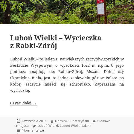
Luboń Wielki – Wycieczka
z Rabki-Zdrój
Luboń Wielki – to jeden z największych szczytów górskich w
Beskidzie Wyspowym, o wysokości 1022 m n.p.m. U jego
podnóża znajdują się: Rabka−Zdrój, Mszana Dolna czy
Skomielna Biała. Jest to jedna z niewielu gór w Polsce na
której szczycie mieści się schronisko. Zapraszam na
wycieczkę.
Luboń Wielki – Wycieczka z Rabki-Zdrój
Czytaj dalej
Data
Autor
Kategorie
4 września 2016
Dominik Piestrzyński
Ciekawe
publikacji
Tagi
miejsca
Luboń Wielki
,
Luboń Wielki szlaki
do Luboń Wielki – Wycieczka z Rabki-Zdrój
4 komentarze