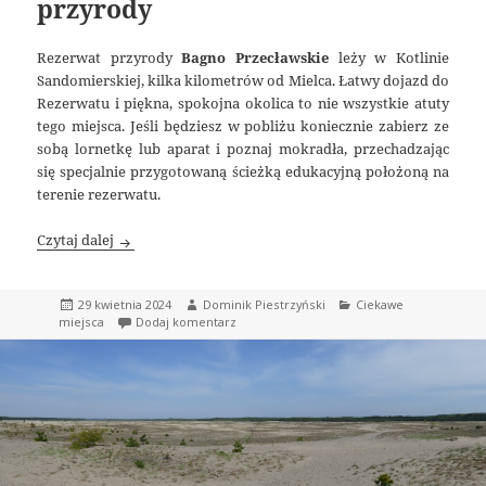
przyrody
Rezerwat przyrody
Bagno Przecławskie
leży w Kotlinie
Sandomierskiej, kilka kilometrów od Mielca. Łatwy dojazd do
Rezerwatu i piękna, spokojna okolica to nie wszystkie atuty
tego miejsca. Jeśli będziesz w pobliżu koniecznie zabierz ze
sobą lornetkę lub aparat i poznaj mokradła, przechadzając
się specjalnie przygotowaną ścieżką edukacyjną położoną na
terenie rezerwatu.
Bagno Przecławskie, Rezerwat przyrody
Czytaj dalej
Data
Autor
Kategorie
29 kwietnia 2024
Dominik Piestrzyński
Ciekawe
publikacji
do Bagno Przecławskie, Rezerwat przyrody
miejsca
Dodaj komentarz