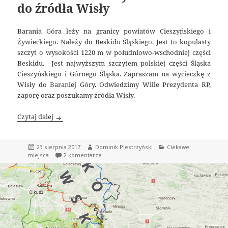
do źródła Wisły
Barania Góra leży na granicy powiatów Cieszyńskiego i
Żywieckiego. Należy do Beskidu Śląskiego. Jest to kopulasty
szczyt o wysokości 1220 m w południowo-wschodniej części
Beskidu. Jest najwyższym szczytem polskiej części Śląska
Cieszyńskiego i Górnego Śląska. Zapraszam na wycieczkę z
Wisły do Baraniej Góry. Odwiedzimy Wille Prezydenta RP,
zaporę oraz poszukamy źródła Wisły.
Barania Góra – Wycieczka do źródła Wisły
Czytaj dalej
Data
Autor
Kategorie
23 sierpnia 2017
Dominik Piestrzyński
Ciekawe
publikacji
do Barania Góra – Wycieczka do źródła Wisły
miejsca
2 komentarze