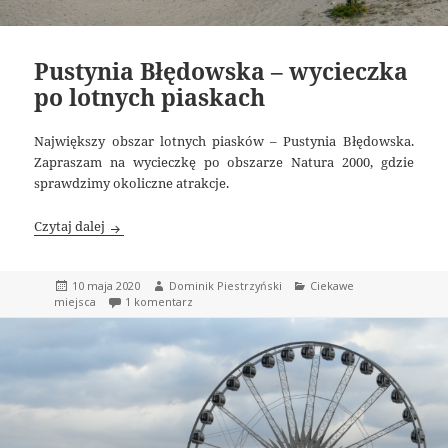
Pustynia Błędowska – wycieczka
po lotnych piaskach
Największy obszar lotnych piasków – Pustynia Błędowska.
Zapraszam na wycieczkę po obszarze Natura 2000, gdzie
sprawdzimy okoliczne atrakcje.
Pustynia Błędowska – wycieczka po lotnych piaskach
Czytaj dalej
Data
Autor
Kategorie
10 maja 2020
Dominik Piestrzyński
Ciekawe
publikacji
do Pustynia Błędowska – wycieczka po lotnych p
miejsca
1 komentarz