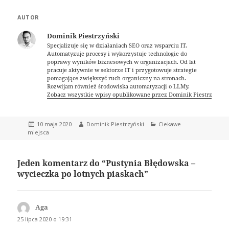
AUTOR
Dominik Piestrzyński
Specjalizuje się w działaniach SEO oraz wsparciu IT.
Automatyzuje procesy i wykorzystuje technologie do
poprawy wyników biznesowych w organizacjach. Od lat
pracuje aktywnie w sektorze IT i przygotowuje strategie
pomagające zwiększyć ruch organiczny na stronach.
Rozwijam również środowiska automatyzacji o LLMy.
Zobacz wszystkie wpisy opublikowane przez Dominik Piestrzyński
Data
Autor
Kategorie
10 maja 2020
Dominik Piestrzyński
Ciekawe
publikacji
miejsca
Jeden komentarz do “Pustynia Błędowska –
wycieczka po lotnych piaskach”
Aga
pisze:
25 lipca 2020 o 19:31