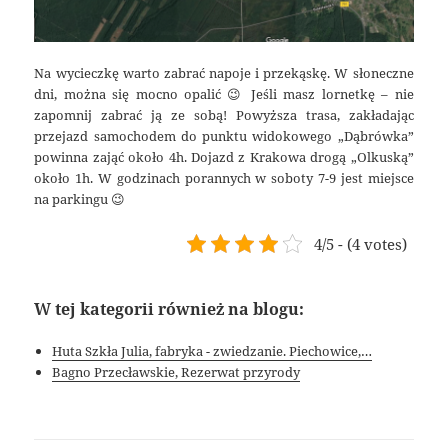
Na wycieczkę warto zabrać napoje i przekąskę. W słoneczne
dni, można się mocno opalić 😉 Jeśli masz lornetkę – nie
zapomnij zabrać ją ze sobą! Powyższa trasa, zakładając
przejazd samochodem do punktu widokowego „Dąbrówka”
powinna zająć około 4h. Dojazd z Krakowa drogą „Olkuską”
około 1h. W godzinach porannych w soboty 7-9 jest miejsce
na parkingu 😉
4/5 - (4 votes)
W tej kategorii również na blogu:
Huta Szkła Julia, fabryka - zwiedzanie. Piechowice,…
Bagno Przecławskie, Rezerwat przyrody