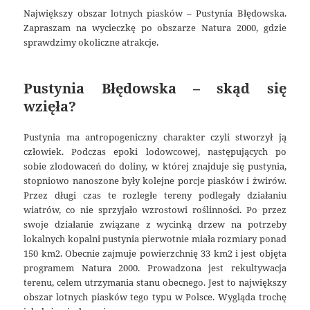
Największy obszar lotnych piasków – Pustynia Błędowska.
Zapraszam na wycieczkę po obszarze Natura 2000, gdzie
sprawdzimy okoliczne atrakcje.
Pustynia Błędowska – skąd się
wzięła?
Pustynia ma antropogeniczny charakter czyli stworzył ją
człowiek. Podczas epoki lodowcowej, następujących po
sobie zlodowaceń do doliny, w której znajduje się pustynia,
stopniowo nanoszone były kolejne porcje piasków i żwirów.
Przez długi czas te rozległe tereny podlegały działaniu
wiatrów, co nie sprzyjało wzrostowi roślinności. Po przez
swoje działanie związane z wycinką drzew na potrzeby
lokalnych kopalni pustynia pierwotnie miała rozmiary ponad
150 km2. Obecnie zajmuje powierzchnię 33 km2 i jest objęta
programem Natura 2000. Prowadzona jest rekultywacja
terenu, celem utrzymania stanu obecnego. Jest to największy
obszar lotnych piasków tego typu w Polsce. Wygląda trochę