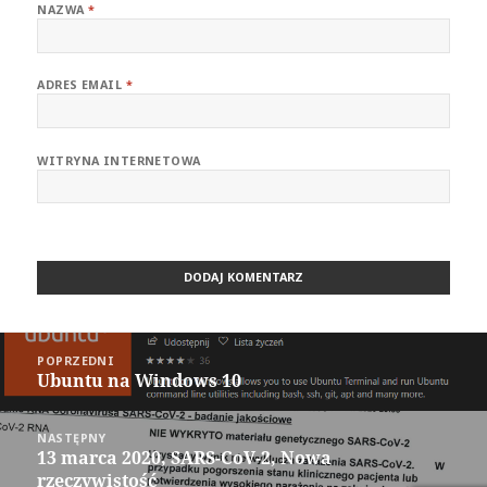
NAZWA
*
ADRES EMAIL
*
WITRYNA INTERNETOWA
Nawigacja
POPRZEDNI
wpisu
Ubuntu na Windows 10
Poprzedni
wpis:
NASTĘPNY
13 marca 2020, SARS-CoV-2, Nowa
Następny
rzeczywistość
wpis: