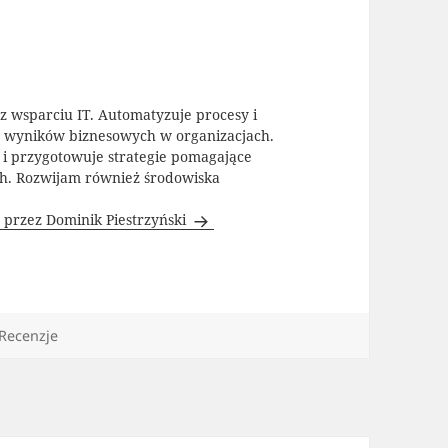
az wsparciu IT. Automatyzuje procesy i
y wyników biznesowych w organizacjach.
T i przygotowuje strategie pomagające
ch. Rozwijam również środowiska
 przez Dominik Piestrzyński
Kategorie
Recenzje