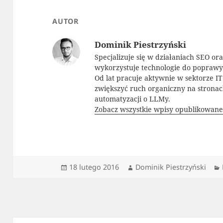
AUTOR
Dominik Piestrzyński
Specjalizuje się w działaniach SEO or
wykorzystuje technologie do popraw
Od lat pracuje aktywnie w sektorze I
zwiększyć ruch organiczny na strona
automatyzacji o LLMy.
Zobacz wszystkie wpisy opublikowane
Data
Autor
18 lutego 2016
Dominik Piestrzyński
publikacji