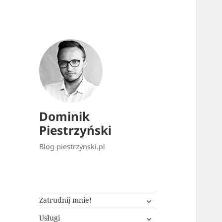
Dominik
Piestrzyński
Blog piestrzynski.pl
rozwiń
Zatrudnij mnie!
menu
rozwiń
potomne
Usługi