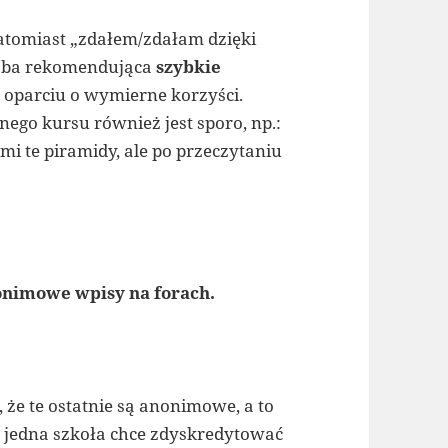
atomiast „zdałem/zdałam dzięki
soba rekomendująca
szybkie
 oparciu o wymierne korzyści.
go kursu również jest sporo, np.:
mi te piramidy, ale po przeczytaniu
onimowe wpisy na forach.
 że te ostatnie są anonimowe, a to
p. jedna szkoła chce zdyskredytować