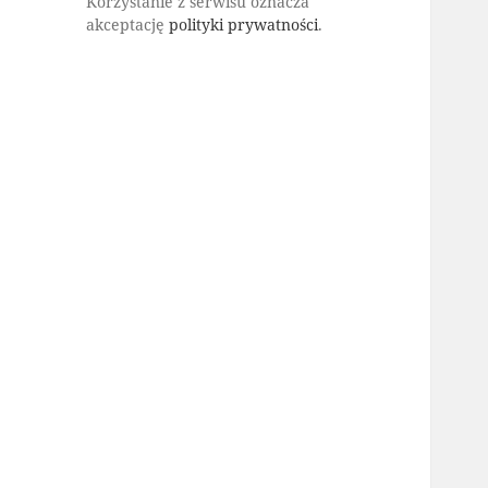
Korzystanie z serwisu oznacza
akceptację
polityki prywatności
.