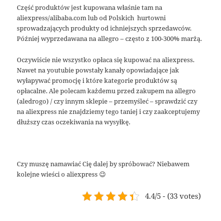
Część produktów jest kupowana właśnie tam na
aliexpress/alibaba.com lub od Polskich hurtowni
sprowadzających produkty od ichniejszych sprzedawców.
Później wyprzedawana na allegro – często z 100-300% marżą.
Oczywiście nie wszystko opłaca się kupować na aliexpress.
Nawet na youtubie powstały kanały opowiadające jak
wyłapywać promocję i które kategorie produktów są
opłacalne. Ale polecam każdemu przed zakupem na allegro
(aledrogo) / czy innym sklepie – przemyśleć – sprawdzić czy
na aliexpress nie znajdziemy tego taniej i czy zaakceptujemy
dłuższy czas oczekiwania na wysyłkę.
Czy muszę namawiać Cię dalej by spróbować? Niebawem
kolejne wieści o aliexpress 😉
4.4/5 - (33 votes)