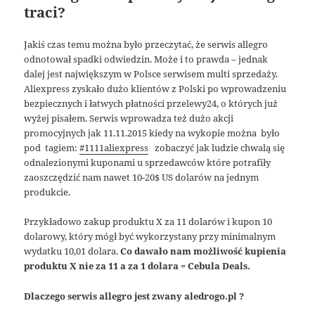
traci?
Jakiś czas temu można było przeczytać, że serwis allegro
odnotował spadki odwiedzin. Może i to prawda – jednak
dalej jest największym w Polsce serwisem multi sprzedaży.
Aliexpress zyskało dużo klientów z Polski po wprowadzeniu
bezpiecznych i łatwych płatności przelewy24, o których już
wyżej pisałem. Serwis wprowadza też dużo akcji
promocyjnych jak 11.11.2015 kiedy na wykopie można było
pod tagiem:
#1111aliexpress
zobaczyć jak ludzie chwalą się
odnalezionymi kuponami u sprzedawców które potrafiły
zaoszczędzić nam nawet 10-20$ US dolarów na jednym
produkcie.
Przykładowo zakup produktu X za 11 dolarów i kupon 10
dolarowy, który mógł być wykorzystany przy minimalnym
wydatku 10,01 dolara.
Co dawało nam możliwość kupienia
produktu X nie za 11 a za 1 dolara = Cebula Deals.
Dlaczego serwis allegro jest zwany aledrogo.pl ?