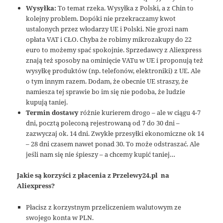
Wysyłka:
To temat rzeka. Wysyłka z Polski, a z Chin to
kolejny problem. Dopóki nie przekraczamy kwot
ustalonych przez włodarzy UE i Polski. Nie grozi nam
opłata VAT i CŁO. Chyba że robimy mikrozakupy do 22
euro to możemy spać spokojnie. Sprzedawcy z Aliexpress
znają też sposoby na ominięcie VATu w UE i proponują też
wysyłkę produktów (np. telefonów, elektroniki) z UE. Ale
o tym innym razem. Dodam, że obecnie UE straszy, że
namiesza tej sprawie bo im się nie podoba, że ludzie
kupują taniej.
Termin dostawy
różnie kurierem drogo – ale w ciągu 4-7
dni, pocztą poleconą rejestrowaną od 7 do 30 dni –
zazwyczaj ok. 14 dni. Zwykłe przesyłki ekonomiczne ok 14
– 28 dni czasem nawet ponad 30. To może odstraszać. Ale
jeśli nam się nie śpieszy – a chcemy kupić taniej…
Jakie są korzyści z płacenia z Przelewy24.pl na
Aliexpress?
Płacisz z korzystnym przeliczeniem walutowym ze
swojego konta w PLN.