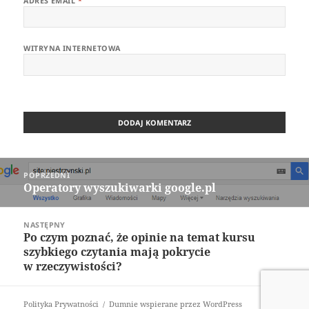
ADRES EMAIL
*
WITRYNA INTERNETOWA
Nawigacja
POPRZEDNI
wpisu
Operatory wyszukiwarki google.pl
Poprzedni
wpis:
NASTĘPNY
Po czym poznać, że opinie na temat kursu
Następny
szybkiego czytania mają pokrycie
wpis:
w rzeczywistości?
Polityka Prywatności
Dumnie wspierane przez WordPress