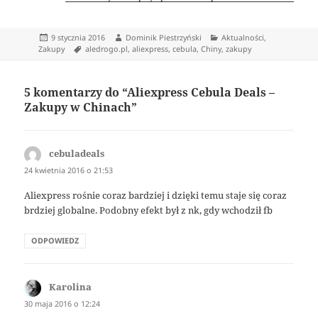
Data
Autor
Kategorie
9 stycznia 2016
Dominik Piestrzyński
Aktualności
,
publikacji
Tagi
Zakupy
aledrogo.pl
,
aliexpress
,
cebula
,
Chiny
,
zakupy
5 komentarzy do “Aliexpress Cebula Deals –
Zakupy w Chinach”
cebuladeals
pisze:
24 kwietnia 2016 o 21:53
Aliexpress rośnie coraz bardziej i dzięki temu staje się coraz
brdziej globalne. Podobny efekt był z nk, gdy wchodził fb
ODPOWIEDZ
Karolina
pisze:
30 maja 2016 o 12:24