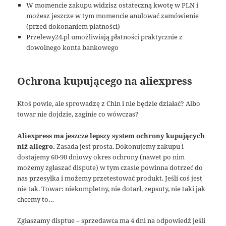
W momencie zakupu widzisz ostateczną kwotę w PLN i
możesz jeszcze w tym momencie anulować zamówienie
(przed dokonaniem płatności)
Przelewy24.pl umożliwiają płatności praktycznie z
dowolnego konta bankowego
Ochrona kupującego na aliexpress
Ktoś powie, ale sprowadzę z Chin i nie będzie działać? Albo
towar nie dojdzie, zaginie co wówczas?
Aliexpress ma jeszcze lepszy system ochrony kupujących
niż allegro.
Zasada jest prosta. Dokonujemy zakupu i
dostajemy 60-90 dniowy okres ochrony (nawet po nim
możemy zgłaszać dispute) w tym czasie powinna dotrzeć do
nas przesyłka i możemy przetestować produkt. Jeśli coś jest
nie tak. Towar: niekompletny, nie dotarł, zepsuty, nie taki jak
chcemy to…
Zgłaszamy disptue – sprzedawca ma 4 dni na odpowiedź jeśli