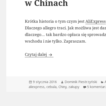
w Chinach
Krótka historia o tym czym jest
AliExpress
Dlaczego allegro traci. Jak możliwa jest 
dlaczego… tak bardzo opłaca się sprowadz
wschodu i nie tylko. Zapraszam.
Aliexpress Cebula Deals – Za
Czytaj dalej
Data
Autor
9 stycznia 2016
Dominik Piestrzyński
publikacji
aliexpress
,
cebula
,
Chiny
,
zakupy
5 komentar