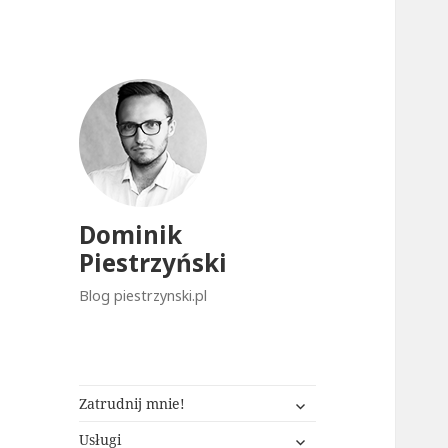
Dominik
Piestrzyński
Blog piestrzynski.pl
rozwiń
Zatrudnij mnie!
menu
rozwiń
potomne
Usługi