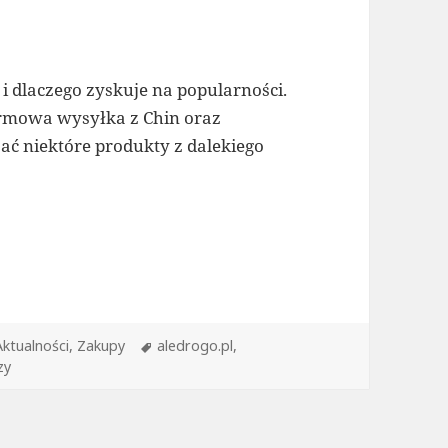
i dlaczego zyskuje na popularności.
darmowa wysyłka z Chin oraz
ać niektóre produkty z dalekiego
kupy w Chinach
Kategorie
Tagi
Aktualności
,
Zakupy
aledrogo.pl
,
do Aliexpress Cebula Deals – Zakupy w Chinach
zy