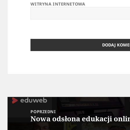
WITRYNA INTERNETOWA
Nawigacja
wpisu
POPRZEDNI
Nowa odsłona edukacji onli
Poprzedni
wpis: