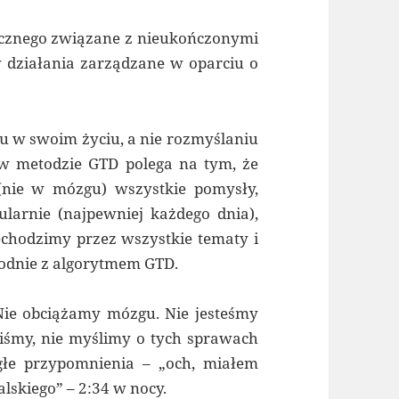
icznego związane z nieukończonymi
w działania zarządzane w oparciu o
niu w swoim życiu, a nie rozmyślaniu
 w metodzie GTD polega na tym, że
nie w mózgu) wszystkie pomysły,
gularnie (najpewniej każdego dnia),
zechodzimy przez wszystkie tematy i
odnie z algorytmem GTD.
Nie obciążamy mózgu. Nie jesteśmy
iliśmy, nie myślimy o tych sprawach
łe przypomnienia – „och, miałem
lskiego” – 2:34 w nocy.