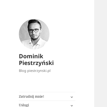
Dominik
Piestrzyński
Blog piestrzynski.pl
rozwiń
Zatrudnij mnie!
menu
rozwiń
potomne
Usługi