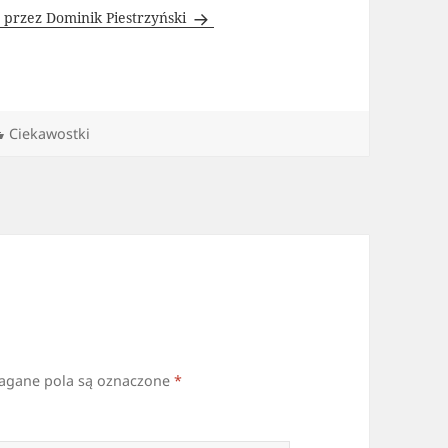
 przez Dominik Piestrzyński
Kategorie
Ciekawostki
gane pola są oznaczone
*