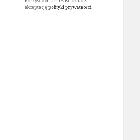
Korzystanie z serwisu oznacza
akceptację
polityki prywatności
.