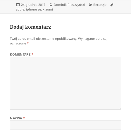
Data
Autor
Kategorie
Tagi
24 grudnia 2017
Dominik Piestrzyński
Recenzje
publikacji
apple
,
iphone se
,
xiaomi
Dodaj komentarz
Twój adres email nie zostanie opublikowany.
Wymagane pola są
oznaczone
*
KOMENTARZ
*
NAZWA
*