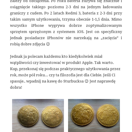
zależy od obciążenia. Po roku bateria zużywa się znacznie i
osiągnięcie takiego poziomu 2-3 dni na jednym ładowaniu
graniczy z cudem. Po 2 latach Redmi 3, bateria z 2-3 dni przy
takim samym użytkowaniu, trzyma obecnie 1-1,5 dnia. Mimo
wszystko iPhone wygrywa dobrze zoptymalizowanym
sprzętem sprzężonym z systemem iOS. Jest on specyficzny
jednak posiadacze iPhonów nie narzekają na „zacięcia” i
robią dobre zdjęcia 😉
Jednak ja polecam każdemu kto kiedykolwiek miał
wątpliwości czy inwestować w produkt Apple. Tak warto.
Kup, przekonaj się podczas praktycznego użytkowania przez
rok, może pół roku… czy ta filozofia jest dla Ciebie. Jeśli Ci
spasuje.. wpadnij na kawę do Sturbucksa 😉 Jest naprawdę
dobra!