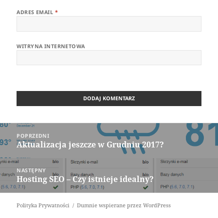
ADRES EMAIL
*
WITRYNA INTERNETOWA
Nawigacja
POPRZEDNI
wpisu
Aktualizacja jeszcze w Grudniu 2017?
Poprzedni
wpis:
NASTĘPNY
Hosting SEO – Czy istnieje idealny?
Następny
wpis:
Polityka Prywatności
Dumnie wspierane przez WordPress