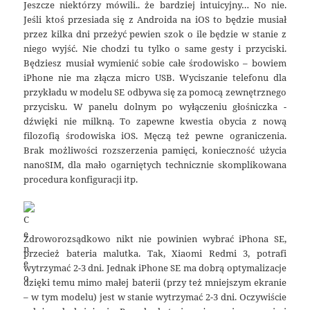
Jeszcze niektórzy mówili.. że bardziej intuicyjny… No nie.
Jeśli ktoś przesiada się z Androida na iOS to będzie musiał
przez kilka dni przeżyć pewien szok o ile będzie w stanie z
niego wyjść. Nie chodzi tu tylko o same gesty i przyciski.
Będziesz musiał wymienić sobie całe środowisko – bowiem
iPhone nie ma złącza micro USB. Wyciszanie telefonu dla
przykładu w modelu SE odbywa się za pomocą zewnętrznego
przycisku. W panelu dolnym po wyłączeniu głośniczka -
dźwięki nie milkną. To zapewne kwestia obycia z nową
filozofią środowiska iOS. Męczą też pewne ograniczenia.
Brak możliwości rozszerzenia pamięci, konieczność użycia
nanoSIM, dla mało ogarniętych technicznie skomplikowana
procedura konfiguracji itp.
Zdroworozsądkowo nikt nie powinien wybrać iPhona SE,
przecież bateria malutka. Tak, Xiaomi Redmi 3, potrafi
wytrzymać 2-3 dni. Jednak iPhone SE ma dobrą optymalizacje
dzięki temu mimo małej baterii (przy też mniejszym ekranie
– w tym modelu) jest w stanie wytrzymać 2-3 dni. Oczywiście