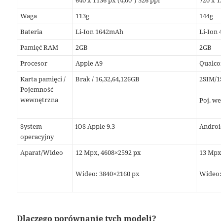
640 x 1136 px (4,00″) 326 ppi
720 x 1
Waga
113g
144g
Bateria
Li-Ion 1642mAh
Li-Ion
Pamięć RAM
2GB
2GB
Procesor
Apple A9
Qualco
Karta pamięci /
Brak / 16,32,64,126GB
2SIM/1
Pojemność
wewnętrzna
Poj. w
System
iOS Apple 9.3
Androi
operacyjny
Aparat/Wideo
12 Mpx, 4608×2592 px
13 Mpx
Wideo: 3840×2160 px
Wideo:
Dlaczego porównanie tych modeli?