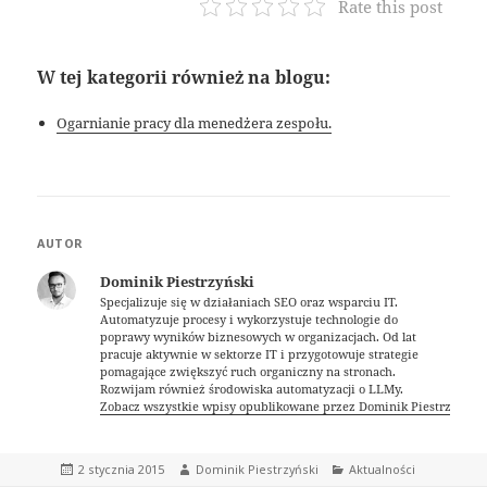
Rate this post
W tej kategorii również na blogu:
Ogarnianie pracy dla menedżera zespołu.
AUTOR
Dominik Piestrzyński
Specjalizuje się w działaniach SEO oraz wsparciu IT.
Automatyzuje procesy i wykorzystuje technologie do
poprawy wyników biznesowych w organizacjach. Od lat
pracuje aktywnie w sektorze IT i przygotowuje strategie
pomagające zwiększyć ruch organiczny na stronach.
Rozwijam również środowiska automatyzacji o LLMy.
Zobacz wszystkie wpisy opublikowane przez Dominik Piestrzyński
Data
Autor
Kategorie
2 stycznia 2015
Dominik Piestrzyński
Aktualności
publikacji