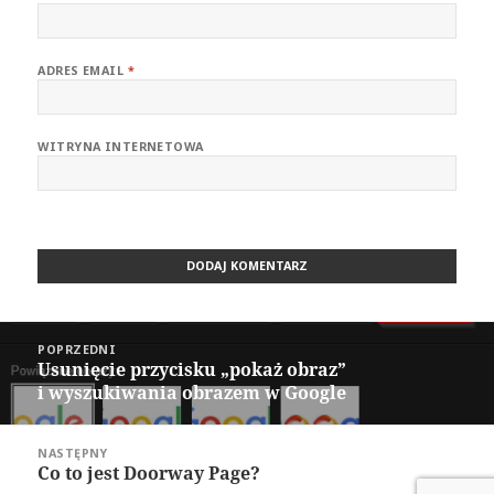
ADRES EMAIL
*
WITRYNA INTERNETOWA
Nawigacja
POPRZEDNI
wpisu
Usunięcie przycisku „pokaż obraz”
Poprzedni
i wyszukiwania obrazem w Google
wpis:
NASTĘPNY
Co to jest Doorway Page?
Następny