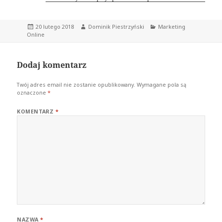
Data
Autor
Kategorie
20 lutego 2018
Dominik Piestrzyński
Marketing
publikacji
Online
Dodaj komentarz
Twój adres email nie zostanie opublikowany.
Wymagane pola są
oznaczone
*
KOMENTARZ
*
NAZWA
*