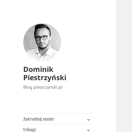
Dominik
Piestrzyński
Blog piestrzynski.pl
rozwiń
Zatrudnij mnie!
menu
rozwiń
potomne
Usługi