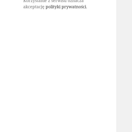
Korzystanie z serwisu oznacza
akceptację
polityki prywatności
.