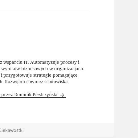
az wsparciu IT. Automatyzuje procesy i
y wyników biznesowych w organizacjach.
T i przygotowuje strategie pomagające
ch. Rozwijam również środowiska
 przez Dominik Piestrzyński
Kategorie
Ciekawostki