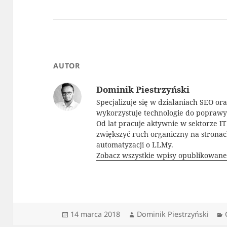
AUTOR
Dominik Piestrzyński
Specjalizuje się w działaniach SEO or
wykorzystuje technologie do popraw
Od lat pracuje aktywnie w sektorze I
zwiększyć ruch organiczny na strona
automatyzacji o LLMy.
Zobacz wszystkie wpisy opublikowane
Data
Autor
14 marca 2018
Dominik Piestrzyński
publikacji