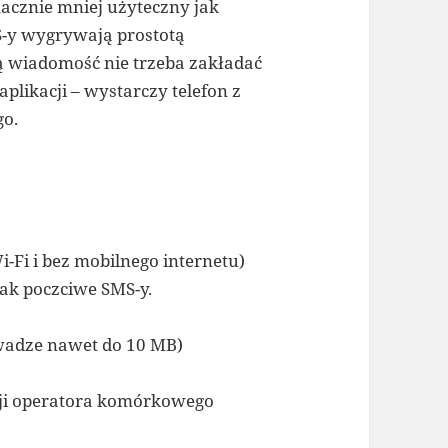
nacznie mniej użyteczny jak
-y wygrywają prostotą
ą wiadomość nie trzeba zakładać
likacji – wystarczy telefon z
o.
i-Fi i bez mobilnego internetu)
jak poczciwe SMS-y.
 wadze nawet do 10 MB)
cji operatora komórkowego