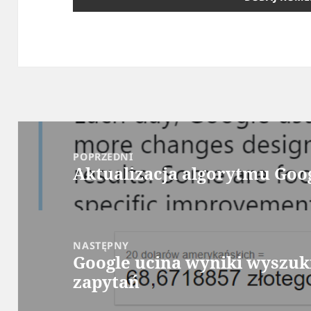
Nawigacja
wpisu
POPRZEDNI
Aktualizacja algorytmu Goo
Poprzedni
wpis:
NASTĘPNY
Google ucina wyniki wyszuk
Następny
zapytań
wpis: