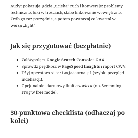
Audyt pokazuje, gdzie „ucieka” ruch i konwersje: problemy
techniczne, luki w treściach, słabe linkowanie wewnętrzne.
Zrób go raz porządnie, a potem powtarzaj co kwartał w
wersji „light”.
Jak się przygotować (bezpłatnie)
Załóż/połącz
Google Search Console
i
GA4
.
Sprawdź prędkość w
PageSpeed Insights
i raport CWV.
Użyj operatora
(szybki przegląd
site:twojadomena.pl
indeksacji).
Opcjonalnie: darmowy limit
crawlera
(np. Screaming
Frog w free mode).
30-punktowa checklista (odhaczaj po
kolei)