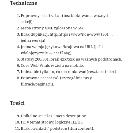
Techniczne
Poprawny
(bez blokowania ważnych
robots.txt
sekcji).
Mapa strony XML zgłoszona w GSC.
Brak duplikacji http/https i www/non-www (301 →
jedna wersja).
Jedna wersja językowa/krajowa na URL (jeśli
wielojęzycznie —
).
hreflang
Statusy 200/301, brak 4xx/5xx na ważnych podstronach.
Core Web Vitals w zielu na mobile.
Indexable tylko to, co ma rankować (reszta
).
noindex
Poprawne
(szczególnie przy
canonical
filtrach/paginacji).
Treści
Unikalne
i meta description.
<title>
H1 = temat strony; logiczne H2/H3.
Brak „cienkich” podstron (thin content).