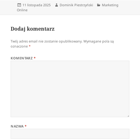
Data
Autor
Kategorie
11 listopada 2025
Dominik Piestrzyński
Marketing
publikacji
Online
Dodaj komentarz
Twój adres email nie zostanie opublikowany.
Wymagane pola są
oznaczone
*
KOMENTARZ
*
NAZWA
*