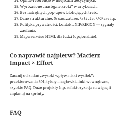
Opinie/referencje w miejscach decyzyjnych.
Wyróżnione „następne kroki” w artykułach.
Bez natrętnych pop-upów blokujących treść.
Dane strukturalne:
,
,
itp.
Organization
Article
FAQPage
Polityka prywatności, kontakt, NIP/REGON — sygnały
zaufania.
Mapa serwisu HTML dla ludzi (opcjonalnie).
Co naprawić najpierw? Macierz
Impact × Effort
Zacznij od zadań „wysoki wpływ, niski wysiłek”:
przekierowania 301, tytuły i nagłówki, linki wewnętrzne,
szybkie FAQ. Duże projekty (np. refaktoryzacja nawigacji)
zaplanuj na sprinty.
FAQ