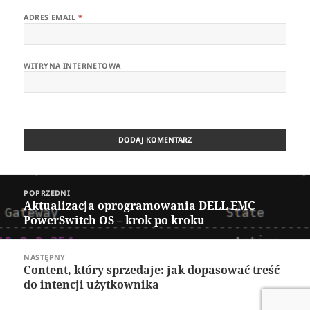
ADRES EMAIL
*
WITRYNA INTERNETOWA
Nawigacja
POPRZEDNI
wpisu
Aktualizacja oprogramowania DELL EMC
Poprzedni
PowerSwitch OS – krok po kroku
wpis:
NASTĘPNY
Content, który sprzedaje: jak dopasować treść
Następny
do intencji użytkownika
wpis: