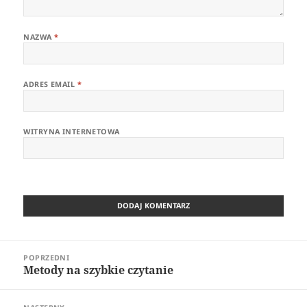
NAZWA
*
ADRES EMAIL
*
WITRYNA INTERNETOWA
Nawigacja
POPRZEDNI
wpisu
Metody na szybkie czytanie
Poprzedni
wpis: