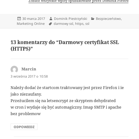
Zobacz wszystkie wpisy opublikowane przez Dominik Piestrzyński
Data
Autor
Kategorie
30 marca 2017
Dominik Piestrzyński
Bezpieczeństwo
,
publikacji
Tagi
Marketing Online
darmowy ssl
,
https
,
ssl
13 komentarzy do “Darmowy certyfikat SSL
(HTTPS)”
Marcin
pisze:
3 września 2017 o 10:58
Należy dodać że startcom traktowany jest przez Firefox i ie
jako niezaufany.
Przeżucilem się na letsencrypt ze skryptem dehydrated
w cron i wydaje się być automagiczny. Imap SMTP i apache
bez problemow
ODPOWIEDZ