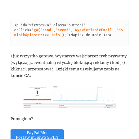
<p 
id
="
wizytowka
" 
class
="
button1
" 
onClick
="
ga('send','event','WyswietlenieEmail','do
minik@piestrz***.info');
"
>
Napisz do mnie!
</p>
I już wszystko gotowe. Wystarczy wejść przez tryb prywatny
(wyłączając ewentualną wtyczkę blokującą reklamy i kod js)
kliknąć i przetestować. Dzięki temu uzyskujemy zapis na
koncie GA:
Pomogłem?
PayPal.Me:
Postaw mi piwo 5 PLN