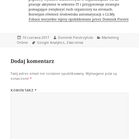
pracuje aktywnie w sektorze IT i przygotowuje strategie
pomagające zwiększyć ruch organiczny na stronach.
Rozwijam również środowiska automatyzacji o LLMy.
Zobacz wszystkie wpisy opublikowane przez Dominik Piestrzyński
Data
Autor
Kategorie
10 czerwca 2017
Dominik Piestrzyński
Marketing
publikacji
Tagi
Online
Google Analytics
,
Zdarzenia
Dodaj komentarz
Twój adres email nie zostanie opublikowany.
Wymagane pola są
oznaczone
*
KOMENTARZ
*