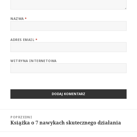
NAZWA
*
ADRES EMAIL
*
WITRYNA INTERNETOWA
Nawigacja
POPRZEDNI
wpisu
Książka o 7 nawykach skutecznego działania
Poprzedni
wpis: