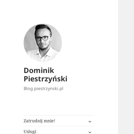
Dominik
Piestrzyński
Blog piestrzynski.pl
rozwiń
Zatrudnij mnie!
menu
rozwiń
potomne
Usługi