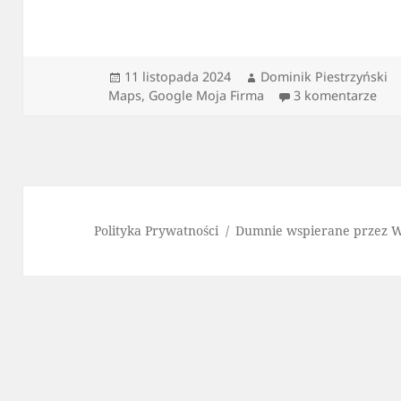
Data
Autor
11 listopada 2024
Dominik Piestrzyński
publikacji
do 
Maps
,
Google Moja Firma
3 komentarze
Polityka Prywatności
Dumnie wspierane przez 