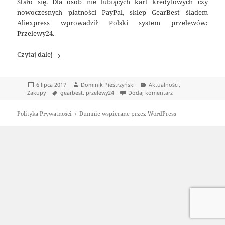
Stało się. Dla osób nie lubiących kart kredytowych czy
nowoczesnych płatności PayPal, sklep GearBest śladem
Aliexpress wprowadził Polski system przelewów:
Przelewy24.
Zakupy na GearBest z Przelewy24
Czytaj dalej
Data
Autor
Kategorie
6 lipca 2017
Dominik Piestrzyński
Aktualności
,
publikacji
Tagi
do Zakupy na GearBe
Zakupy
gearbest
,
przelewy24
Dodaj komentarz
Polityka Prywatności
Dumnie wspierane przez WordPress