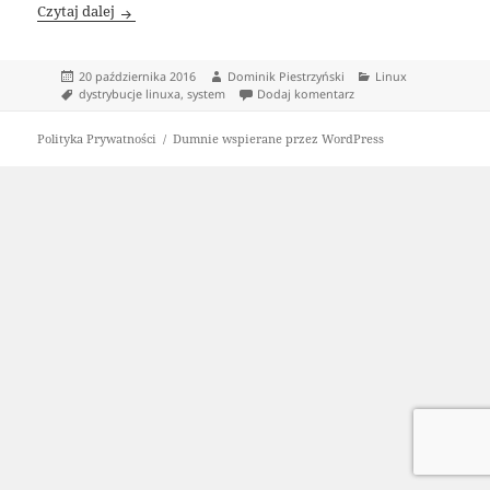
Popularne dystrybucje Linuxa
Czytaj dalej
Data
Autor
Kategorie
20 października 2016
Dominik Piestrzyński
Linux
publikacji
Tagi
do Popularne dystrybuc
dystrybucje linuxa
,
system
Dodaj komentarz
Polityka Prywatności
Dumnie wspierane przez WordPress