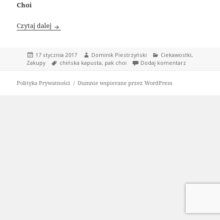
Choi
Chińska kapusta Pak Choi
Czytaj dalej
Data
Autor
Kategorie
17 stycznia 2017
Dominik Piestrzyński
Ciekawostki
,
publikacji
Tagi
do Chińska k
Zakupy
chińska kapusta
,
pak choi
Dodaj komentarz
Polityka Prywatności
Dumnie wspierane przez WordPress