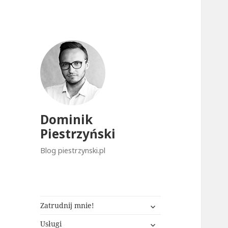
Dominik
Piestrzyński
Blog piestrzynski.pl
rozwiń
Zatrudnij mnie!
menu
rozwiń
potomne
Usługi