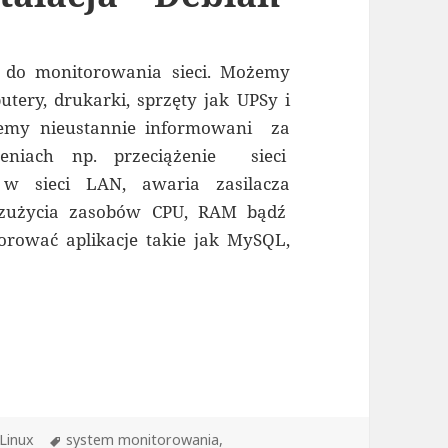
 do monitorowania sieci. Możemy
tery, drukarki, sprzęty jak UPSy i
ziemy nieustannie informowani za
eniach np. przeciążenie sieci
 w sieci LAN, awaria zasilacza
 zużycia zasobów CPU, RAM bądź
rować aplikacje takie jak MySQL,
ebian
Kategorie
Tagi
Linux
system monitorowania
,