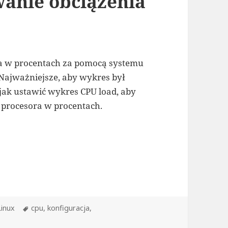
wanie obciążenia
ra w procentach za pomocą systemu
 Najważniejsze, aby wykres był
jak ustawić wykres CPU load, aby
procesora w procentach.
żenia CPU w procentach
Kategorie
Tagi
Linux
cpu
,
konfiguracja
,
bix – Monitorowanie obciążenia CPU w procentach