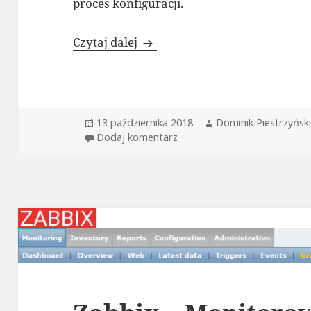
proces konfiguracji.
Zabbix Agent instalacja Wind
Czytaj dalej
Data
Autor
13 października 2018
Dominik Piestrzyński
publikacji
do Zabbix Agent instalacja 
Dodaj komentarz