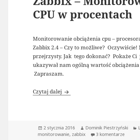
Zabbix – Monitoro
CPU w procentach
Monitorowanie obciążenia cpu – proceso
Zabbix 2.4 – Czy to możliwe? Oczywiście!
przejrzysty. Jak tego dokonać? Pokaże Ci 
ukazywał nam ogólną wartość obciążenia 
Zapraszam.
Zabbix – Monitorowanie obcią
Czytaj dalej
Data
Autor
2 stycznia 2016
Dominik Piestrzyński
publikacji
do Zab
monitorowanie
,
zabbix
3 komentarze