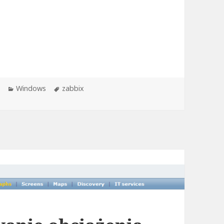
ows
Kategorie
Tagi
Windows
zabbix
Windows