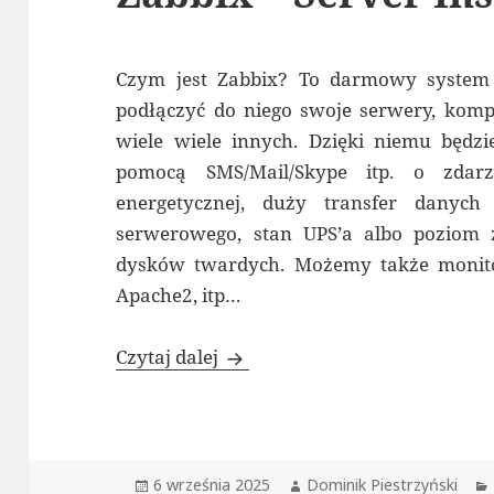
Czym jest Zabbix? To darmowy system
podłączyć do niego swoje serwery, kompu
wiele wiele innych. Dzięki niemu będ
pomocą SMS/Mail/Skype itp. o zdarz
energetycznej, duży transfer danych
serwerowego, stan UPS’a albo poziom
dysków twardych. Możemy także monito
Apache2, itp…
Zabbix – Server Instalacja – D
Czytaj dalej
Data
Autor
6 września 2025
Dominik Piestrzyński