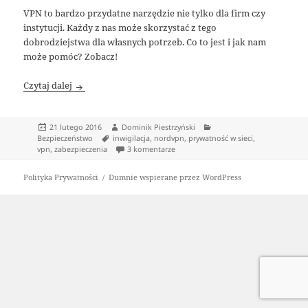
VPN to bardzo przydatne narzędzie nie tylko dla firm czy
instytucji. Każdy z nas może skorzystać z tego
dobrodziejstwa dla własnych potrzeb. Co to jest i jak nam
może pomóc? Zobacz!
VPN – Zwiększ swoją prywatność w sieci!
Czytaj dalej
Data
Autor
Kategorie
21 lutego 2016
Dominik Piestrzyński
publikacji
Tagi
Bezpieczeństwo
inwigilacja
,
nordvpn
,
prywatność w sieci
,
do VPN – Zwiększ swoją prywatność w s
vpn
,
zabezpieczenia
3 komentarze
Polityka Prywatności
Dumnie wspierane przez WordPress