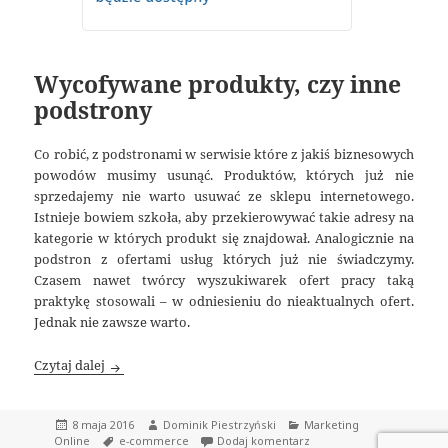
Wycofywane produkty, czy inne
podstrony
Co robić, z podstronami w serwisie które z jakiś biznesowych
powodów musimy usunąć. Produktów, których już nie
sprzedajemy nie warto usuwać ze sklepu internetowego.
Istnieje bowiem szkoła, aby przekierowywać takie adresy na
kategorie w których produkt się znajdował. Analogicznie na
podstron z ofertami usług których już nie świadczymy.
Czasem nawet twórcy wyszukiwarek ofert pracy taką
praktykę stosowali – w odniesieniu do nieaktualnych ofert.
Jednak nie zawsze warto.
Wycofywane produkty, czy inne podstrony
Czytaj dalej
Data
Autor
Kategorie
8 maja 2016
Dominik Piestrzyński
Marketing
publikacji
Tagi
do Wycofywane produkty, 
Online
e-commerce
Dodaj komentarz