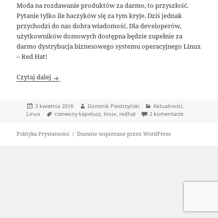
Moda na rozdawanie produktów za darmo, to przyszłość.
Pytanie tylko ile haczyków się za tym kryje. Dziś jednak
przychodzi do nas dobra wiadomość. Dla developerów,
użytkowników domowych dostępna będzie zupełnie za
darmo dystrybucja biznesowego systemu operacyjnego Linux
– Red Hat!
Red Hat – Linux za darmo, dla każdego!
Czytaj dalej
Data
Autor
Kategorie
3 kwietnia 2016
Dominik Piestrzyński
Aktualności
,
publikacji
Tagi
do Red Hat – 
Linux
czerwony kapelusz
,
linux
,
redhat
2 komentarze
Polityka Prywatności
Dumnie wspierane przez WordPress